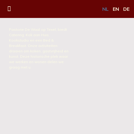
NL
EN
DE
Pastorie De Waal op Texel, biedt
Catering, Kok aan Huis,
Kookstudio en een Bed &
Breakfast. Onze activiteiten
draaien om koken, gastvrijheid en
kunst. Deze historische plek waar
we werken en wonen delen we
graag met u.